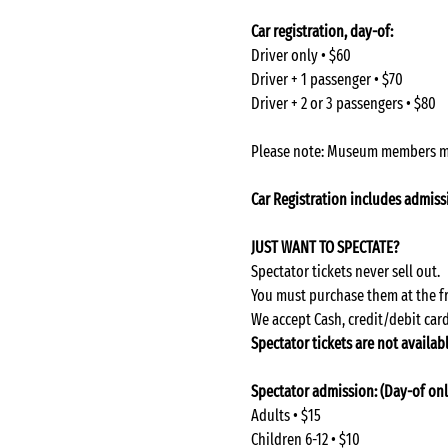
Car registration, day-of: 
Driver only • $60
Driver + 1 passenger • $70
Driver + 2 or 3 passengers • $80
Please note: Museum members must
Car Registration includes admis
JUST WANT TO SPECTATE?
Spectator tickets never sell out.
You must purchase them at the fr
We accept Cash, credit/debit card
Spectator tickets are not availab
Spectator admission: (Day-of onl
Adults • $15
Children 6-12 • $10