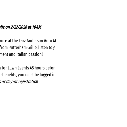
ic on 2/22/2026 at 10AM 
rmance at the Larz Anderson Auto M
rom Putterham Grille, listen to g
ement and Italian passion!
on for Lawn Events 48 hours befor
se benefits, you must be logged in
 or day-of registratio
n