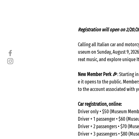
Registration will open on 2/20/2
Calling all Italian car and motor
useum on Sunday, August 9, 2026 f
reat music, and explore unique I
New Member Perk 🎉
: Starting 
e it opens to the public. Members
to the account associated with y
Car registration, online: 
Driver only • $50 (Museum Membe
Driver + 1 passenger • $60 (Mus
Driver + 2 passengers • $70 (Mu
Driver + 3 passengers • $80 (Mu