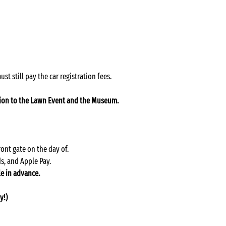
 still pay the car registration fees.
sion to the Lawn Event and the Museum. 
ont gate on the day of.
s, and Apple Pay.
le in advance.
y!)