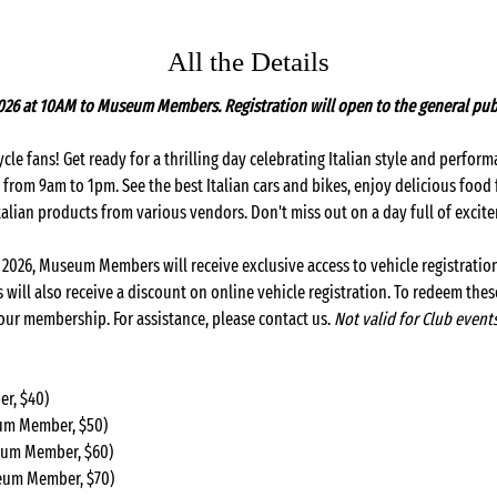
All the Details
026 at 10AM to Museum Members. Registration will open to the general publ
cycle fans! Get ready for a thrilling day celebrating Italian style and perfo
rom 9am to 1pm. See the best Italian cars and bikes, enjoy delicious food f
talian products from various vendors. Don't miss out on a day full of excit
in 2026, Museum Members will receive exclusive access to vehicle registrati
 will also receive a discount on online vehicle registration. To redeem the
our membership. For assistance, please contact us. 
Not valid for Club events
r, $40)
eum Member, $50)
seum Member, $60)
seum Member, $70)